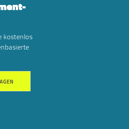
gment-
e kostenlos
nbasierte
RAGEN