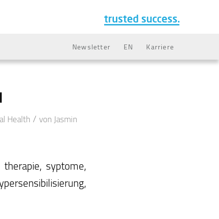
Newsletter
EN
Karriere
l
/
al Health
von
Jasmin
t, therapie, syptome,
persensibilisierung,