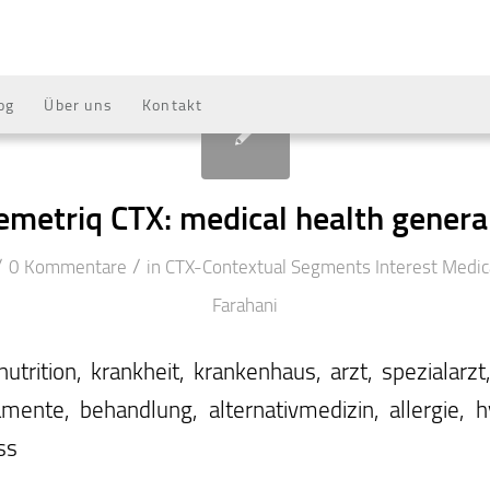
og
Über uns
Kontakt
emetriq CTX: medical health genera
/
/
0 Kommentare
in
CTX-Contextual Segments
Interest
Medic
Farahani
utrition, krankheit, krankenhaus, arzt, spezialarz
ente, behandlung, alternativmedizin, allergie, hy
ss