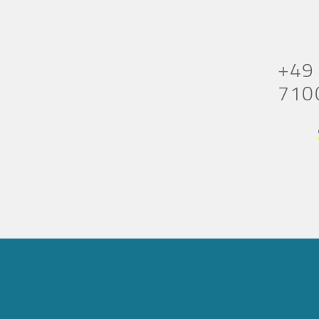
+49
710