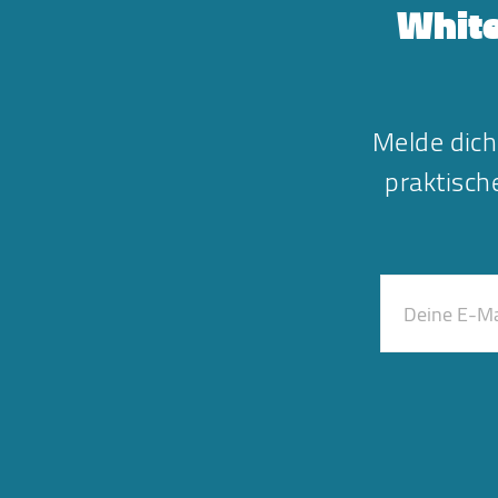
White
Melde dich
praktisc