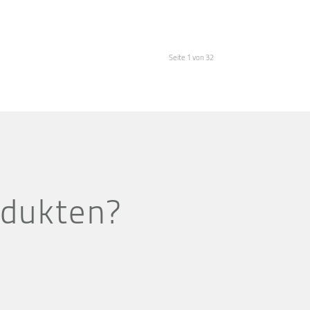
Seite 1 von 32
odukten?