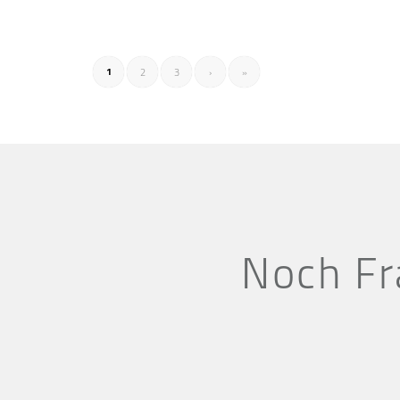
1
2
3
›
»
Noch Fr