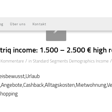
og
Über uns
Kontakt
riq income: 1.500 – 2.500 € high 
/
/
 Kommentare
in
Standard Segments
Demographics
Income
eisbewusst,Urlaub
g,Angebote,Cashback,Alltagskosten,Mietwohnung,Ve
Shopping