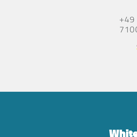
+49
710
White