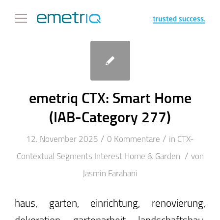
emetriq CTX: Smart Home
(IAB-Category 277)
/
/
12. November 2025
0 Kommentare
in
CTX-
/
Contextual Segments
Interest
Home & Garden
von
Jasmin Farahani
haus, garten, einrichtung, renovierung,
dekoration, gartenarbeit, landschaftsbau,