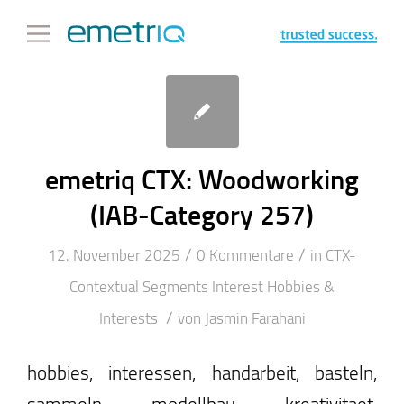
emetriq CTX: Woodworking
(IAB-Category 257)
/
/
12. November 2025
0 Kommentare
in
CTX-
Contextual Segments
Interest
Hobbies &
/
Interests
von
Jasmin Farahani
hobbies, interessen, handarbeit, basteln,
sammeln, modellbau, kreativitaet,