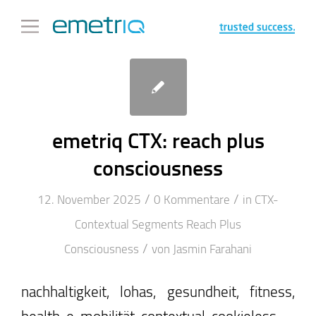
emetriq CTX: reach plus
consciousness
/
/
12. November 2025
0 Kommentare
in
CTX-
Contextual Segments
Reach Plus
/
Consciousness
von
Jasmin Farahani
nachhaltigkeit, lohas, gesundheit, fitness,
health, e-mobilität, contextual, cookieless