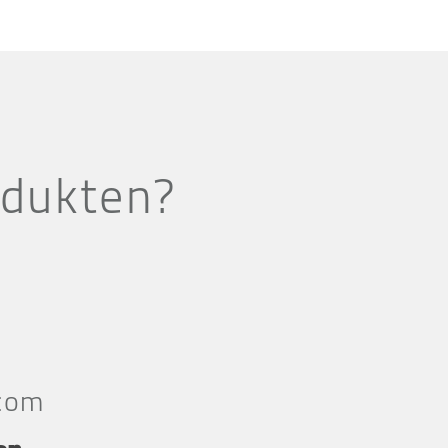
odukten?
com