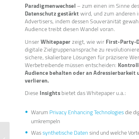
Paradigmenwechsel
– zum einen im Sinne des
Datenschutz gestärkt
wird, und zum anderen 
Advertisers, indem dessen Souveränität gewah
Audience treibt diesen Wandel voran.
Whitepaper
First-Party-
Unser
zeigt, wie wir
digitale Zielgruppenansprache zu revolutioniere
sichere, skalierbare Lösungen für präzisere 
Kontroll
Werbetreibende müssen entscheiden:
Audience behalten oder an Adressierbarkeit u
verlieren.
Insights
Diese
bietet das Whitepaper u.a.:
Warum
Privacy Enhancing Technologies
die di
umkrempeln
Was
synthetische Daten
sind und welche Vorte
XING ist neuer
Datenpartner von