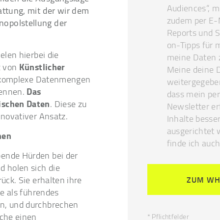
Audiences“, m
attung, mit der wir dem
zudem per E-M
opolstellung der
Reports und 
on-Tipps für m
elen hierbei die
meine Daten 
Künstlicher
z von
Meine deine D
e, komplexe Datenmengen
weitergegeben
Das
kennen.
dass mein pe
ischen Daten
. Diese zu
Newsletter er
nnovativer Ansatz.
Inhalte besse
ausgerichtet 
nen
finde ich auch
ende Hürden bei der
d holen sich die
ZUM WH
ück. Sie erhalten ihre
e als führendes
en, und durchbrechen
nche einen
* Pflichtfelder