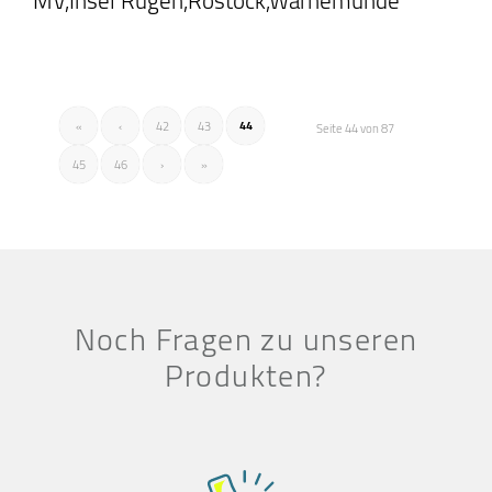
44
«
‹
42
43
Seite 44 von 87
45
46
›
»
Noch Fragen zu unseren
Produkten?