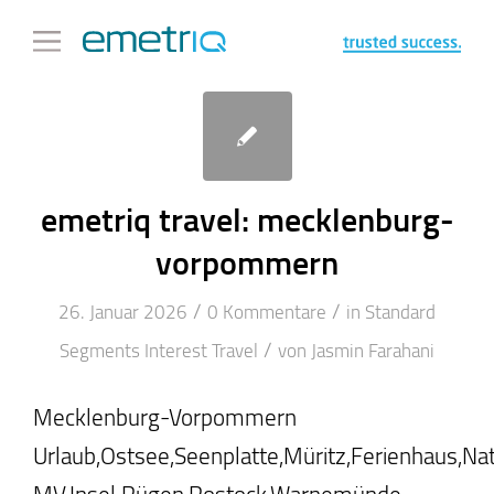
emetriq travel: mecklenburg-
vorpommern
/
/
26. Januar 2026
0 Kommentare
in
Standard
/
Segments
Interest
Travel
von
Jasmin Farahani
Mecklenburg-Vorpommern
Urlaub,Ostsee,Seenplatte,Müritz,Ferienhaus,Na
MV,Insel Rügen,Rostock,Warnemünde