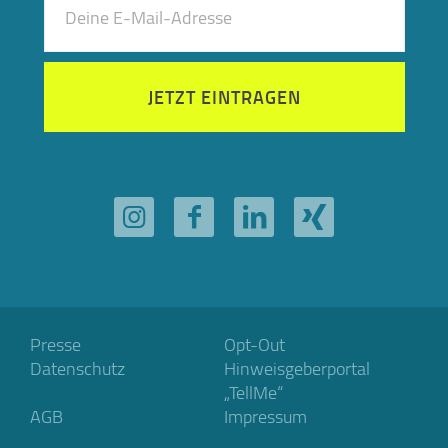
JETZT EINTRAGEN
Presse
Opt-Out
Datenschutz
Hinweisgeberportal
„TellMe“
AGB
Impressum