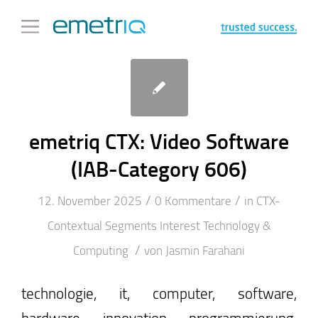
emetriq CTX: Video Software
(IAB-Category 606)
/
/
12. November 2025
0 Kommentare
in
CTX-
Contextual Segments
Interest
Technology &
/
Computing
von
Jasmin Farahani
technologie, it, computer, software,
hardware, innovation, programmierung,