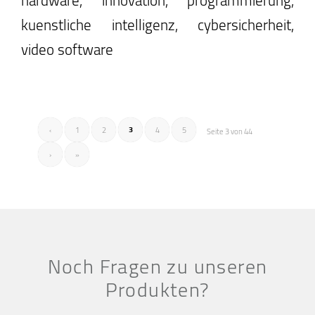
kuenstliche intelligenz, cybersicherheit,
video software
3
‹
1
2
4
5
Seite 3 von 44
›
»
Noch Fragen zu unseren
Produkten?