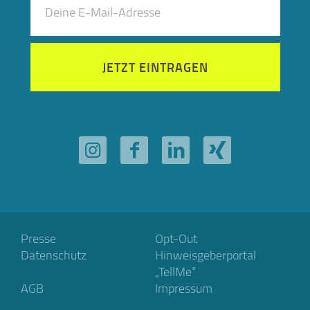
JETZT EINTRAGEN
Presse
Opt-Out
Datenschutz
Hinweisgeberportal
„TellMe“
AGB
Impressum