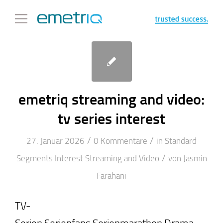
emetriq streaming and video:
tv series interest
/
/
27. Januar 2026
0 Kommentare
in
Standard
/
Segments
Interest
Streaming and Video
von
Jasmin
Farahani
TV-
Serien,Serienfans,Serienmarathon,Drama-