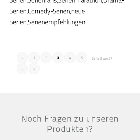
Serien,Comedy-Serien,neue
Serien,Serienempfehlungen
3
‹
1
2
4
5
Seite 3 von 37
›
»
Noch Fragen zu unseren
Produkten?