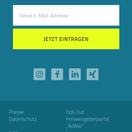
JETZT EINTRAGEN
Presse
Opt-Out
Datenschutz
Hinweisgeberportal
„TellMe“