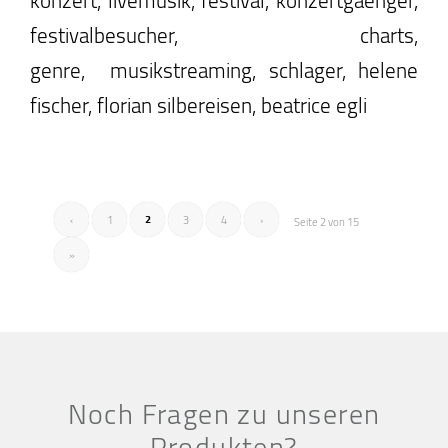
festivalbesucher, charts,
genre, musikstreaming, schlager, helene
fischer, florian silbereisen, beatrice egli
2
‹
1
3
4
›
Seite 2 von 15
»
Noch Fragen zu unseren
Produkten?