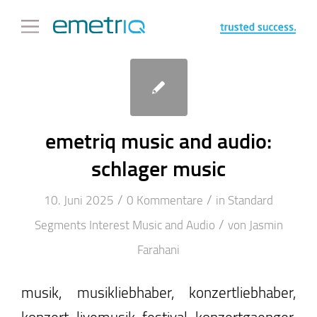
emetriq music and audio:
schlager music
/
/
10. Juni 2025
0 Kommentare
in
Standard
/
Segments
Interest
Music and Audio
von
Jasmin
Farahani
musik, musikliebhaber, konzertliebhaber,
konzert, livemusik, festival, konzertgaenger,