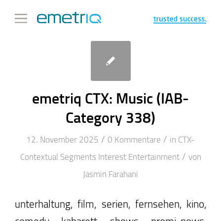
emetriq CTX: Music (IAB-
Category 338)
/
/
12. November 2025
0 Kommentare
in
CTX-
/
Contextual Segments
Interest
Entertainment
von
Jasmin Farahani
unterhaltung, film, serien, fernsehen, kino,
comedy, kabarett, shows, promi-news,