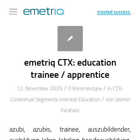
emetriq CTX: education
trainee / apprentice
/
/
12. November 2025
0 Kommentare
in
CTX-
/
Contextual Segments
Interest
Education
von
Jasmin
Farahani
azubi, azubis, trainee, auszubildender,
ausbildung, lehre, lehrling, berufsausbildung,