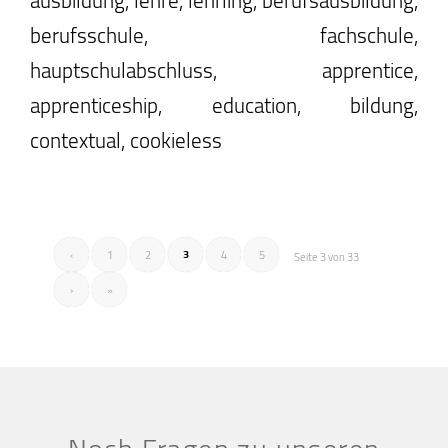
berufsschule, fachschule,
hauptschulabschluss, apprentice,
apprenticeship, education, bildung,
contextual, cookieless
3
‹
1
2
4
5
Seite 3 von 33
›
»