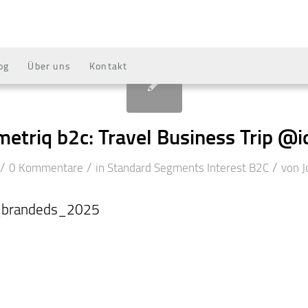
og
Über uns
Kontakt
metriq b2c: Travel Business Trip @i
/
/
/
0 Kommentare
in
Standard Segments
Interest
B2C
von
J
l_brandeds_2025