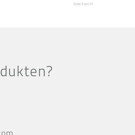
Seite 3 von 51
odukten?
com