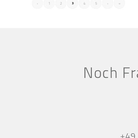
3
‹
1
2
4
5
›
»
Noch Fr
+49