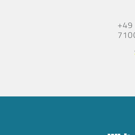
+49
710