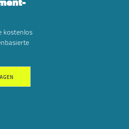
gment-
e kostenlos
nbasierte
RAGEN