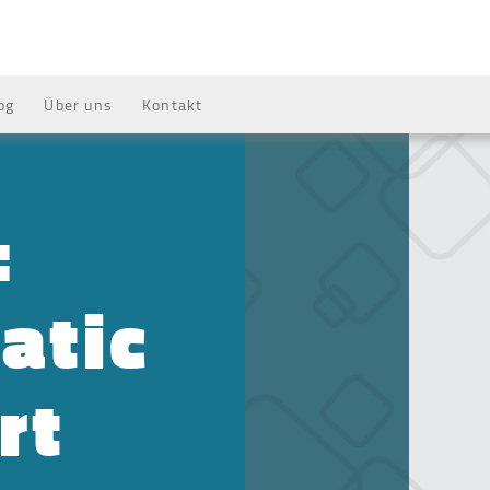
og
Über uns
Kontakt
:
atic
rt