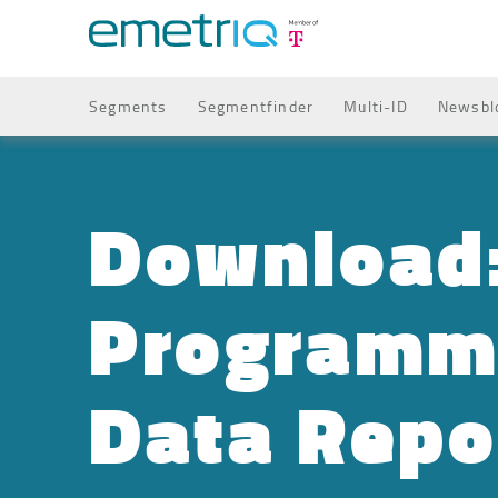
Segments
Segmentfinder
Multi-ID
Newsbl
Download
Programm
Data Repo