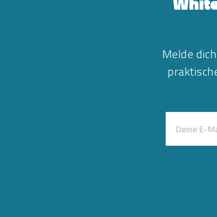
White
Melde dich
praktisc