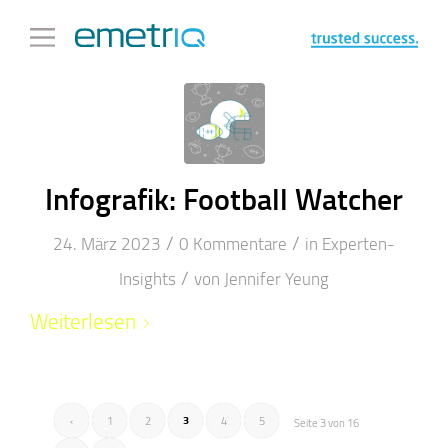
Infografik: Football Watcher
/
/
24. März 2023
0 Kommentare
in
Experten-
/
Insights
von
Jennifer Yeung
Weiterlesen
3
‹
1
2
4
5
Seite 3 von 16