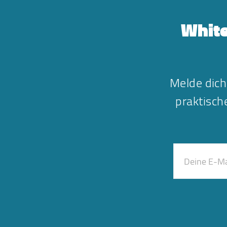
White
Melde dich
praktisc