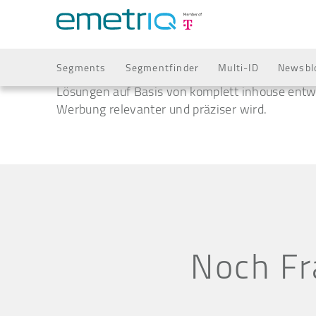
Segments
Segmentfinder
Multi-ID
Newsbl
emetriq ist ein Anbieter für datengetriebene 
Lösungen auf Basis von komplett inhouse entwi
Werbung relevanter und präziser wird.
Noch Fr