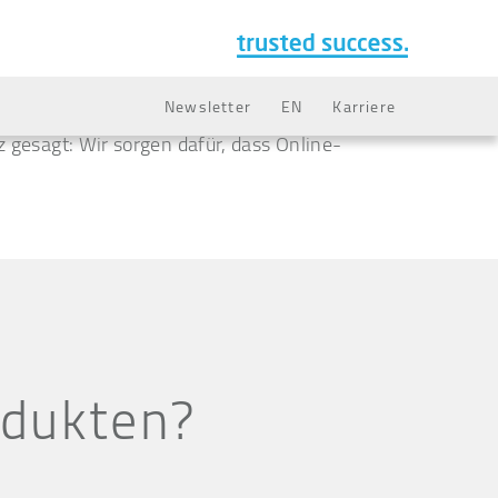
Newsletter
EN
Karriere
kom AG. Wir bieten unseren Kunden innovative
 gesagt: Wir sorgen dafür, dass Online-
odukten?