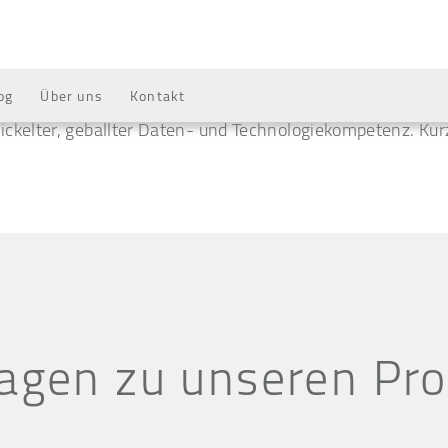
og
Über uns
Kontakt
Online-Advertising-Lösungen und Teil der Deutschen Tele
ckelter, geballter Daten- und Technologiekompetenz. Kurz
agen zu unseren Pr