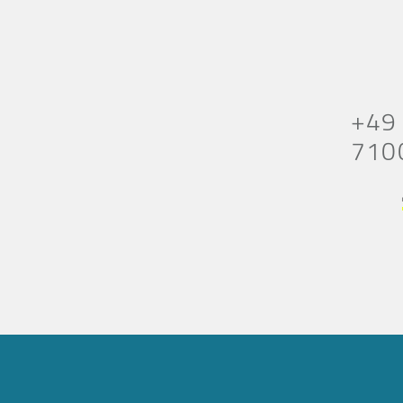
+49
710