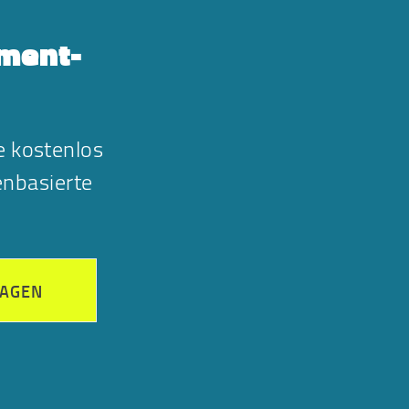
gment-
e kostenlos
nbasierte
RAGEN