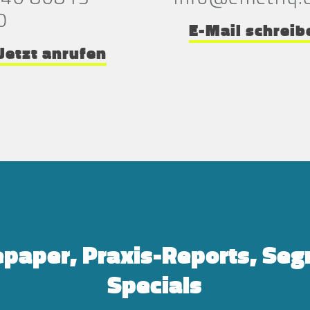
0
E-Mail schreib
Jetzt anrufen
paper, Praxis-Reports, Se
Specials