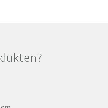
odukten?
com