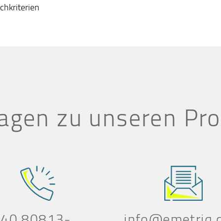
chkriterien
agen zu unseren Pr
 40 80813-
info@emetriq.