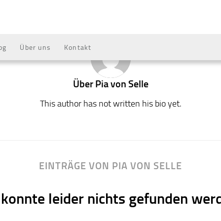
og
Über uns
Kontakt
Über
Pia von Selle
This author has not written his bio yet.
EINTRÄGE VON PIA VON SELLE
 konnte leider nichts gefunden wer